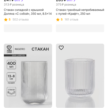
313 ₽
розница
375 ₽
розница
Стакан складной с крышкой
Стакан гранёный непробиваемый
Доляна «С собой», 350 мл, 8.5×14
с пулей «Крафт», 250 мл
см, голубой
5
502 отзыва
5
161 отзыв