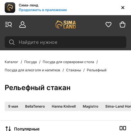
Сима-ленд
Продолжить в приложении
Найдите нужное
Каталог
Посуда
Посуда для сервировки стола
Посуда для алкоголя и напитков
Стаканы
Рельефный
Рельефный стакан
9 мая
BellaTenero
Hanna Knövell
Magistro
Sima-Land Ho
Популярные