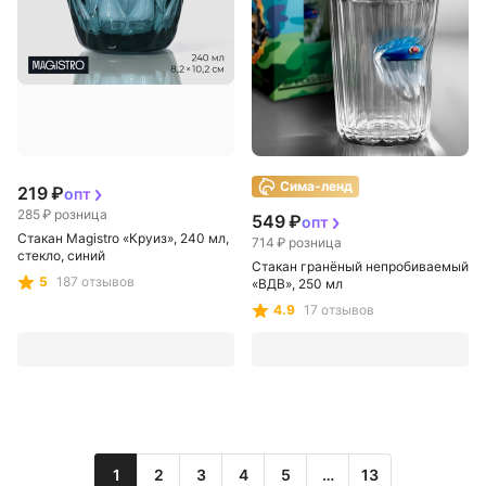
Сима-ленд
219 ₽
опт
285 ₽
розница
549 ₽
опт
Стакан Magistro «Круиз», 240 мл,
714 ₽
розница
стекло, синий
Стакан гранёный непробиваемый
5
187 отзывов
«ВДВ», 250 мл
4.9
17 отзывов
1
2
3
4
5
…
13