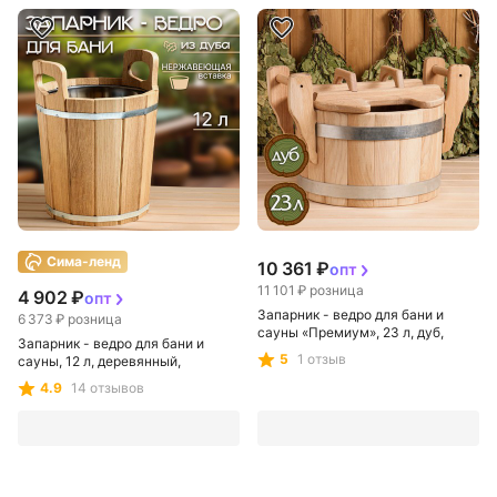
Сима-ленд
10 361 ₽
опт
11 101 ₽
розница
4 902 ₽
опт
Запарник - ведро для бани и
6 373 ₽
розница
сауны «Премиум», 23 л, дуб,
Запарник - ведро для бани и
нержавеющий обруч, с крышкой,
5
1 отзыв
сауны, 12 л, деревянный,
«Добропаровъ»
нержавеющая вставка,
4.9
14 отзывов
«Добропаровъ»