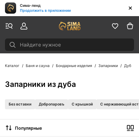
Сима-ленд
Продолжить в приложении
Найдите нужное
Каталог
Баня и сауна
Бондарные изделия
Запарники
Дуб
Запарники из дуба
Без вставки
Добропаровъ
С крышкой
С нержавеющей вст
Популярные