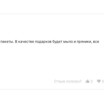
Индивидуальная упаковка
Размер упаковки (Д × Ш × В, 
тье
Страна производитель
Состав
 пакеты. В качестве подарков будет мыло и пряники, все
Серия
-CN.РА01.В.02107/25
Отзыв полезен?
0
0