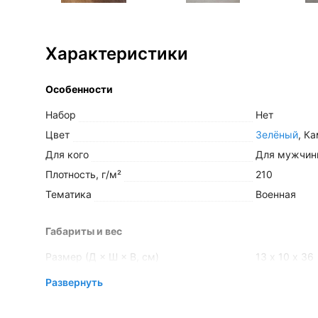
Характеристики
Особенности
Набор
Нет
Цвет
Зелёный
,
Ка
Для кого
Для мужчи
Плотность, г/м²
210
Тематика
Военная
Габариты и вес
Размер (Д × Ш × В, см)
13 х 10 х 36
Развернуть
Упаковка и фасовка