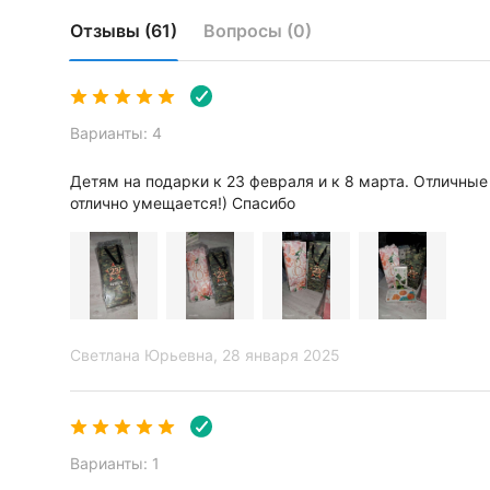
В боксе
313 штук
Отзывы (61)
Вопросы (0)
Фасовка
по 1 шт.
Общие
Торговая марка
Дарите Счас
Варианты: 4
Артикул
9907166
Детям на подарки к 23 февраля и к 8 марта. Отличные
Сертификат
ЕАС
отлично умещается!) Спасибо
Номер сертификата
ЕАЭС N RU Д
Светлана Юрьевна
, 28 января 2025
Варианты: 1