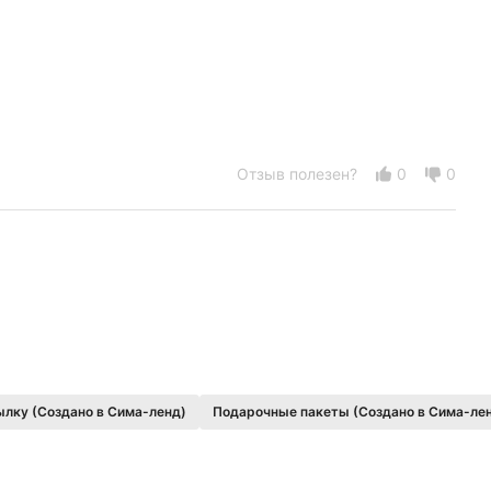
Отзыв полезен?
0
0
ылку (Создано в Сима-ленд)
Подарочные пакеты (Создано в Сима-ле