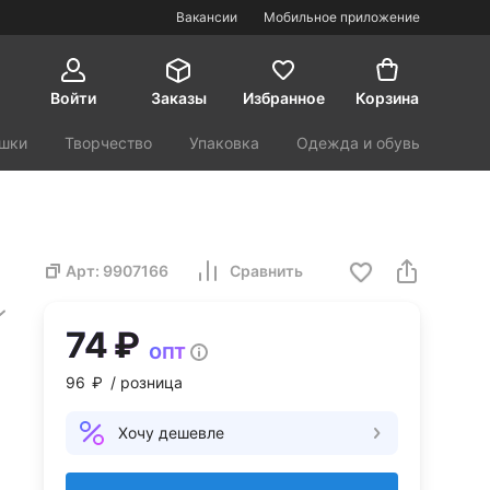
Вакансии
Мобильное приложение
Войти
Заказы
Избранное
Корзина
шки
Творчество
Упаковка
Одежда и обувь
орт и туризм
Красота и здоровье
Арт:
9907166
Сравнить
74 ₽
опт
96 ₽
/ розница
Хочу дешевле