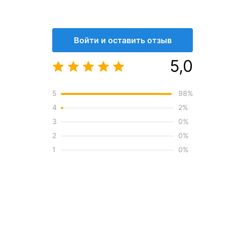
Пакет (БОПП, полиэтилен, ПВХ, дой-пак)
см)
13 х 36 х 0,2
Войти и оставить отзыв
Китай
5,0
Бумага
Подарочная упаковка 23 февраля
5
98
%
4
2
%
3
0
%
2
0
%
1
0
%