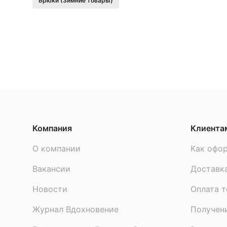
Брюки (Зимние товары)
Сертификат
ЕАС
Компания
Клиента
О компании
Как офор
Вакансии
Доставк
Новости
Оплата т
Журнал Вдохновение
Получен