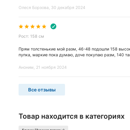
Олеся Борзова
, 30 декабря 2024
Замеры
Ширина низа брючин, см
12
Длина по внутреннему шву, см
60
Рост: 158 см
Габариты и вес
Прям толстенькие мой разм, 46-48 подошли 158 высок
пупка, маркие пока думаю, доче покупаю разм, 140 та
Вес брутто
368 г
Аноним
, 21 ноября 2024
Упаковка и фасовка
В боксе
25 штук
Фасовка
по 1 шт.
Все отзывы
Общие
Торговая марка
Товар находится в категориях
MINAKU
Артикул
7011825