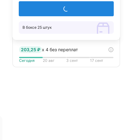
Добавить в корзину
В боксе 25 штук
203,25 ₽
x
4
без переплат
Сегодня
20 авг
3 сент
17 сент