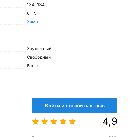
134
,
134
8 - 9
Зима
Зауженный
Свободный
В шве
Высокая
Полиэстер
,
Хлопок
Войти и оставить отзыв
4,9
Деликатная стирка при 30 °С
,
Не
отбеливать