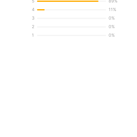
5
89
%
4
11
%
3
0
%
68
2
0
%
82
1
0
%
Пакет (БОПП, полиэтилен, ПВХ, дой-пак)
см)
33 х 29 х 5
Россия
Полиэстер 20%, хлопок 80%