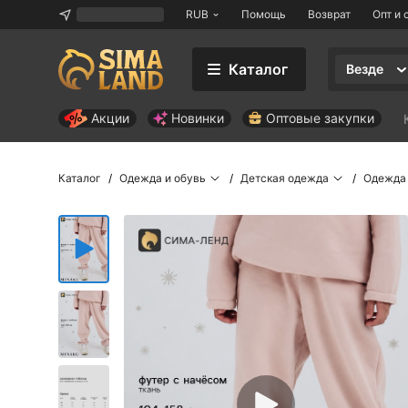
RUB
Помощь
Возврат
Опт и 
Каталог
Везде
Акции
Новинки
Оптовые закупки
Каталог
Одежда и обувь
Детская одежда
Одежда 