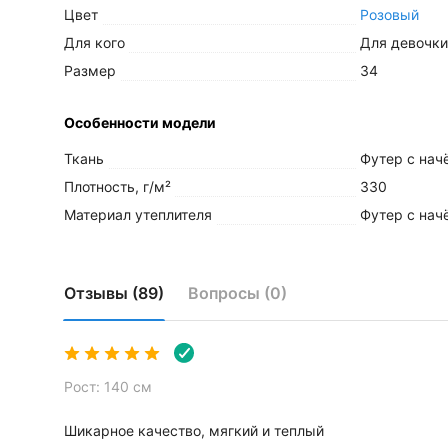
Цвет
Розовый
Для кого
Для девочки
Размер
34
Особенности модели
Ткань
Футер с нач
Плотность, г/м²
330
Материал утеплителя
Футер с нач
Вид застёжки
Завязки
Тематика
Однотонная
Отзывы (89)
Вопросы (0)
Декоративные элементы
Без элемент
Дополнительные
Рост: 140 см
Назначение
Повседневн
Шикарное качество, мягкий и теплый
Вид упаковки
Пакет