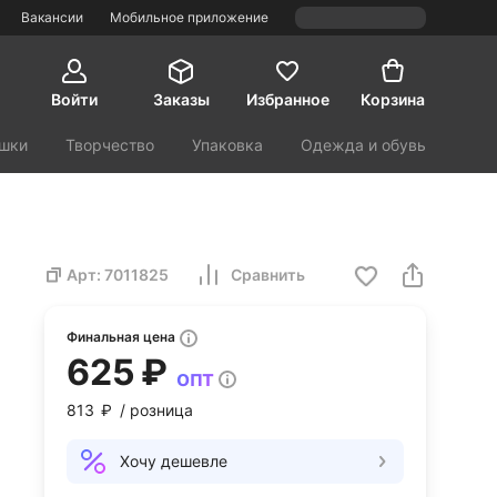
Вакансии
Мобильное приложение
Войти
Заказы
Избранное
Корзина
шки
Творчество
Упаковка
Одежда и обувь
орт и туризм
Красота и здоровье
Арт:
7011825
Сравнить
Финальная цена
625 ₽
опт
813 ₽
/ розница
Хочу дешевле