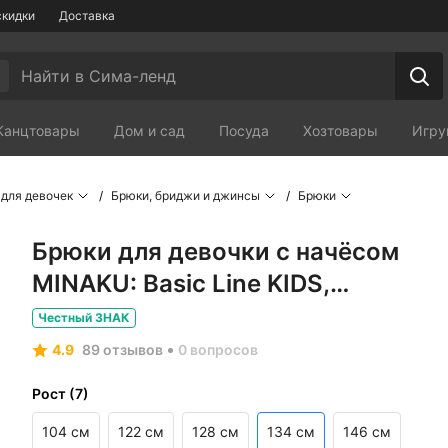
скидки
Доставка
Канцтовары
Дом и сад
Посуда
Хозтовары
Игру
Мебель
Зоотовары
Сп
для девочек
Брюки, бриджи и джинсы
Брюки
Брюки для девочки с начёсом
MINAKU: Basic Line KIDS,
пудровые, рост 134 см
Честный ЗНАК
4.9
89 отзывов
0 вопросов
Рост
(
7
)
104 см
122 см
128 см
134 см
146 см