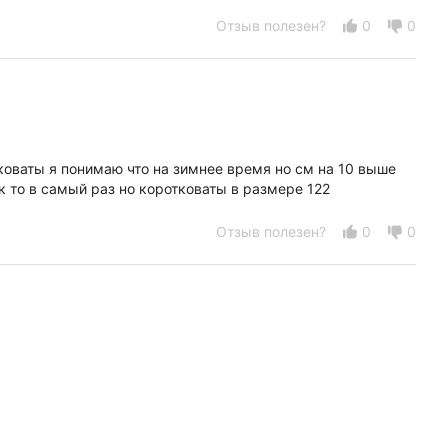
Отзыв полезен?
0
0
Обхват талии, см
Обхват бёдер, см
оваты я понимаю что на зимнее время но см на 10 выше
к то в самый раз но коротковаты в размере 122
Отзыв полезен?
0
0
Индивидуальная упаковка
Размер упаковки (Д × Ш × В, 
Страна производитель
Состав