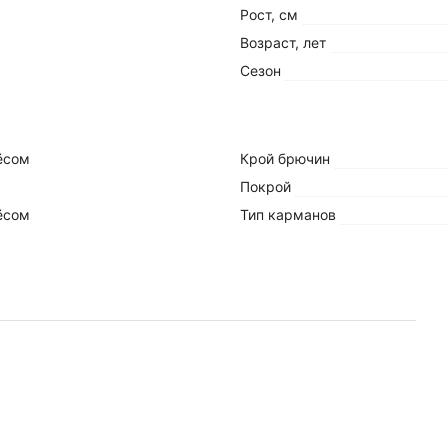
Рост, см
Возраст, лет
Сезон
ёсом
Крой брючин
Покрой
ёсом
Тип карманов
Тип посадки
Состав ткани
ов
ая
Рекомендации по уходу