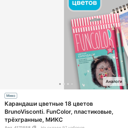
Аналоги
Микс
Карандаши цветные 18 цветов
BrunoVisconti. FunColor, пластиковые,
трёхгранные, МИКС
Арт.
4171558
На складе 97 наборов