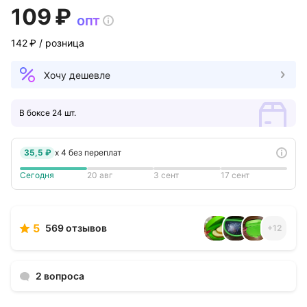
109 ₽
опт
142 ₽
/ розница
Хочу дешевле
В боксе 24 шт.
35,5 ₽
x
4
без переплат
Сегодня
20 авг
3 сент
17 сент
5
569 отзывов
+
12
2 вопроса