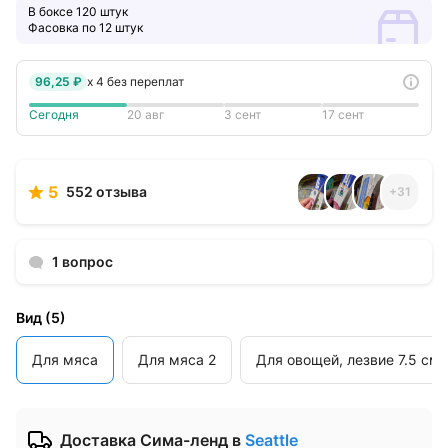
В боксе 120 штук
Фасовка по 12 штук
96,25 ₽
x
4
без переплат
Сегодня
20 авг
3 сент
17 сент
5
552 отзыва
+
31
1 вопрос
Вид
(
5
)
Для мяса
Для мяса 2
Для овощей, лезвие 7.5 см
Доставка Сима-ленд
в
Seattle