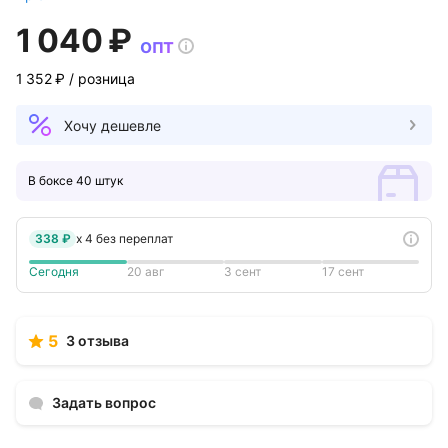
1 040 ₽
опт
1 352 ₽
/ розница
Хочу дешевле
В боксе 40 штук
338 ₽
x
4
без переплат
Сегодня
20 авг
3 сент
17 сент
5
3 отзыва
Задать вопрос