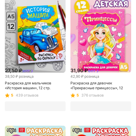
Сима-ленд
Сима-ленд
27,50 ₽
31,90 ₽
опт
опт
38,50 ₽
розница
42,90 ₽
розница
Раскраска для мальчиков
Раскраска для девочек
«История машин», 12 стр.
«Прекрасные принцессы», 12
стр., 2+
5
439 отзывов
5
376 отзывов