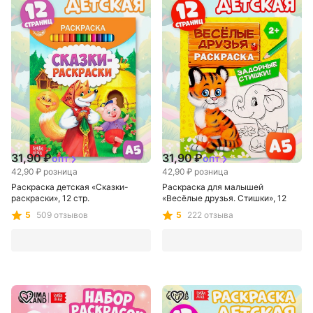
Сима-ленд
Сима-ленд
31,90 ₽
31,90 ₽
опт
опт
42,90 ₽
розница
42,90 ₽
розница
Раскраска детская «Сказки-
Раскраска для малышей
раскраски», 12 стр.
«Весёлые друзья. Стишки», 12
стр., 2+
5
509 отзывов
5
222 отзыва