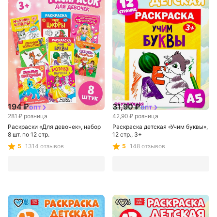
Сима-ленд
Хит
Сима-ленд
194 ₽
31,90 ₽
опт
опт
281 ₽
розница
42,90 ₽
розница
Раскраски «Для девочек», набор
Раскраска детская «Учим буквы»,
8 шт. по 12 стр.
12 стр., 3+
5
1314 отзывов
5
148 отзывов