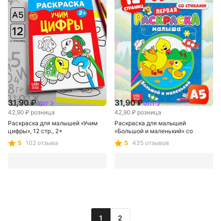
Сима-ленд
Сима-ленд
31,90 ₽
31,90 ₽
опт
опт
42,90 ₽
розница
42,90 ₽
розница
Раскраска для малышей «Учим
Раскраска для малышей
цифры», 12 стр., 2+
«Большой и маленький» со
стихами, А5
5
102 отзыва
5
435 отзывов
1
2