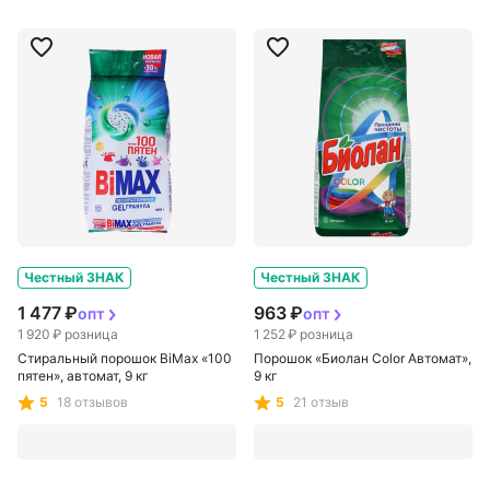
Честный ЗНАК
Честный ЗНАК
1 477 ₽
963 ₽
опт
опт
1 920 ₽
розница
1 252 ₽
розница
Стиральный порошок BiMax «100
Порошок «Биолан Color Автомат»,
пятен», автомат, 9 кг
9 кг
5
18 отзывов
5
21 отзыв