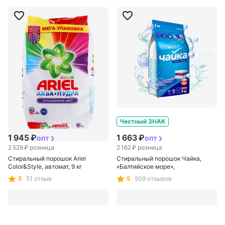
Честный ЗНАК
Честный ЗНАК
1 945 ₽
1 663 ₽
опт
опт
2 529 ₽
розница
2 162 ₽
розница
Стиральный порошок Ariel
Стиральный порошок Чайка,
Color&Style, автомат, 9 кг
«Балтийское море»,
универсальный, автомат, 9 кг
5
51 отзыв
5
509 отзывов