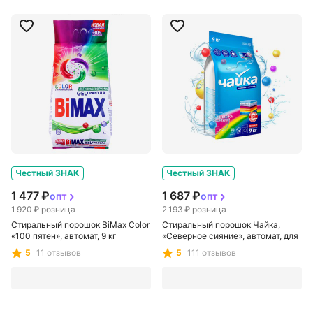
Честный ЗНАК
Честный ЗНАК
1 477 ₽
1 687 ₽
опт
опт
1 920 ₽
розница
2 193 ₽
розница
Стиральный порошок BiMax Color
Стиральный порошок Чайка,
«100 пятен», автомат, 9 кг
«Северное сияние», автомат, для
цветного белья, 9 кг
5
11 отзывов
5
111 отзывов