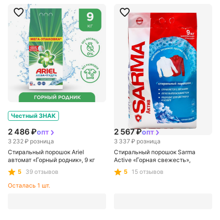
Честный ЗНАК
Честный ЗНАК
2 486 ₽
2 567 ₽
опт
опт
3 232 ₽
розница
3 337 ₽
розница
Стиральный порошок Ariel
Стиральный порошок Sarma
автомат «Горный родник», 9 кг
Active «Горная свежесть»,
универсальный, 9 кг
5
39 отзывов
5
15 отзывов
Осталась
1
шт.