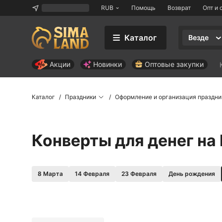
RUB
Помощь
Возврат
Опт и 
Каталог
Везде
Акции
Новинки
Оптовые закупки
Каталог
Праздники
Оформление и организация праздни
Конверты для денег на
8 Марта
14 Февраля
23 Февраля
День рождения