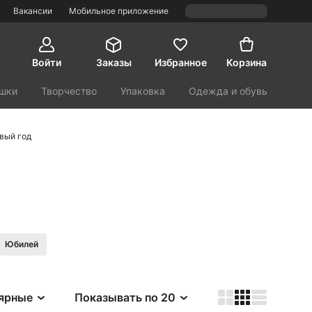
Вакансии
Мобильное приложение
Войти
Заказы
Избранное
Корзина
шки
Творчество
Упаковка
Одежда и обувь
орт и туризм
Красота и здоровье
вый год
Юбилей
ярные
Показывать по 20