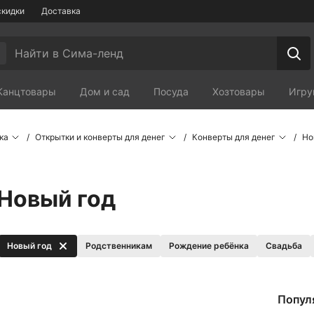
скидки
Доставка
Канцтовары
Дом и сад
Посуда
Хозтовары
Игру
Мебель
Зоотовары
Сп
ка
Открытки и конверты для денег
Конверты для денег
Но
 Новый год
Новый год
Родственникам
Рождение ребёнка
Свадьба
Попул