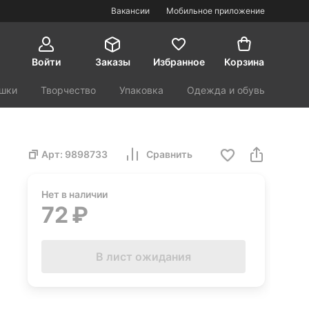
Вакансии
Мобильное приложение
Войти
Заказы
Избранное
Корзина
шки
Творчество
Упаковка
Одежда и обувь
орт и туризм
Красота и здоровье
Арт:
9898733
Сравнить
Нет в наличии
72 ₽
В лист ожидания