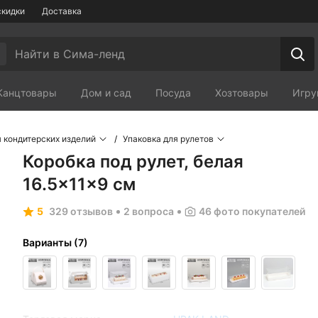
скидки
Доставка
Канцтовары
Дом и сад
Посуда
Хозтовары
Игру
Мебель
Зоотовары
Сп
я кондитерских изделий
Упаковка для рулетов
Коробка под рулет, белая
16.5×11×9 см
5
329 отзывов
2 вопроса
46
фото покупателей
Варианты
(
7
)