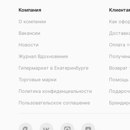
Очень нравятся эти коробки
Компания
Клиента
О компании
Как офор
Вакансии
Доставк
Новости
Оплата т
Екатерина Панасенко
, 15 июля 2023
Журнал Вдохновение
Получен
Гипермаркет в Екатеринбурге
Возврат 
Все отзывы
Торговые марки
Помощь 
Политика конфиденциальности
Подароч
Пользовательское соглашение
Брендир