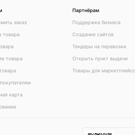
м
Партнёрам
Все товары
UPAK LAND
мить заказ
Поддержка бизнеса
Другие товары категории
упаковка для рулетов
UPAK LAND
а товара
Создание сайтов
Все товары категории
упаковка для рулетов
овара
Тендеры на перевозки
Отзыв полезен?
3
0
ие товара
Открыть пункт выдачи
товара
Товары для маркетплейс
покупателям
ная карта
ование