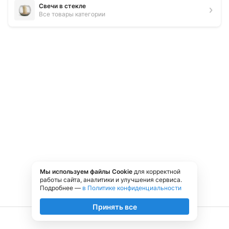
88
₽
Свечи в стекле
Все товары категории
Набор
Нет
Цвет
Коричневый
Ширина, см
5
4.8
152 отзыва
+
3
Высота свечи, см
6
Время горения, ч
8
Задать вопрос
Тематика праздника
Универсальная тематика
Форма свечи
В стакане
Ароматизированные
Да
Аромат
Шоколад
Аналоги
Ручная работа
Нет
Вид фитиля
Нить
Мы используем файлы Cookie
для корректной
Состав
Парафин
работы сайта, аналитики и улучшения сервиса.
Подробнее —
в Политике конфиденциальности
Все характеристики
Принять все
Нет в наличии