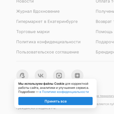
Новости
Оплата т
Журнал Вдохновение
Получен
Гипермаркет в Екатеринбурге
Возврат 
Торговые марки
Помощь 
Политика конфиденциальности
Подароч
Пользовательское соглашение
Брендир
Мы используем файлы Cookie
для корректной
©
работы сайта, аналитики и улучшения сервиса.
2026
ООО «Интернет магазин «Сима‑ленд»
.
Подробнее —
в Политике конфиденциальности
На сайте
sima-land.ru
применяются
рекомендательные технолог
Принять все
Представленная на сайте информация о товарах не является пуб
Гражданского кодекса РФ.