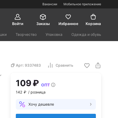
Вакансии
Мобильное приложение
Войти
Заказы
Избранное
Корзина
шки
Творчество
Упаковка
Одежда и обувь
орт и туризм
Красота и здоровье
Арт:
9337483
Сравнить
109 ₽
опт
142 ₽
/ розница
Хочу дешевле