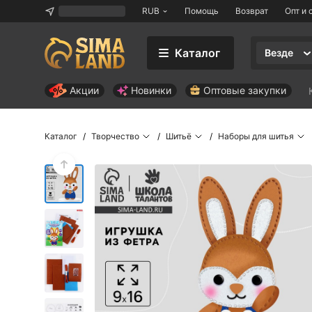
RUB
Помощь
Возврат
Опт и 
Каталог
Везде
Акции
Новинки
Оптовые закупки
Каталог
Творчество
Шитьё
Наборы для шитья