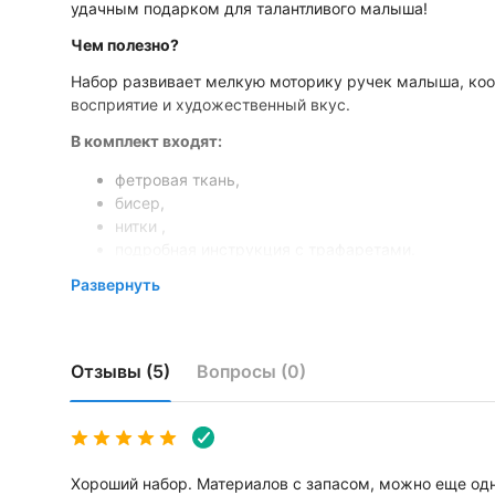
удачным подарком для талантливого малыша!
Чем полезно?
Набор развивает мелкую моторику ручек малыша, коо
восприятие и художественный вкус.
В комплект входят:
фетровая ткань,
бисер,
нитки ,
подробная инструкция с трафаретами.
Развернуть
Наслаждайтесь творчеством вместе с детьми!
Отзывы (5)
Вопросы (0)
Хороший набор. Материалов с запасом, можно еще одн