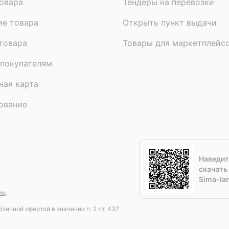
овара
Тендеры на перевозки
ие товара
Открыть пункт выдачи
товара
Товары для маркетплейс
покупателям
ная карта
ование
Наведит
скачать
Sima-la
ии
.
личной офертой в значении п. 2 ст. 437