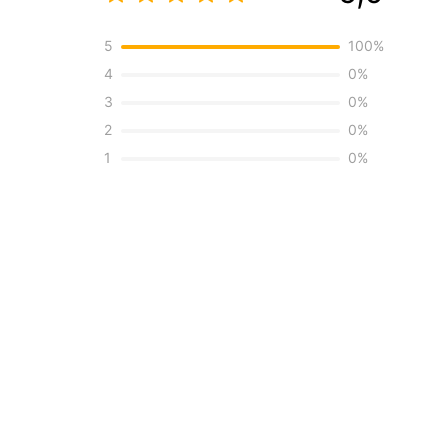
5
100
%
4
0
%
3
0
%
2
0
%
1
0
%