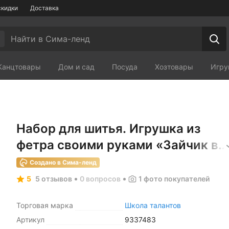
скидки
Доставка
Канцтовары
Дом и сад
Посуда
Хозтовары
Игру
Мебель
Зоотовары
Сп
Набор для шитья. Игрушка из
фетра своими руками «‎Зайчик в
комбинезоне»‎
Создано в Сима-ленд
5
5 отзывов
0 вопросов
1
фото покупателей
Торговая марка
Школа талантов
Артикул
9337483