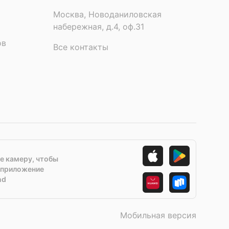
Москва, Новоданиловская
набережная, д.4, оф.31
ов
Все контакты
е камеру, чтобы
 приложение
nd
Мобильная версия