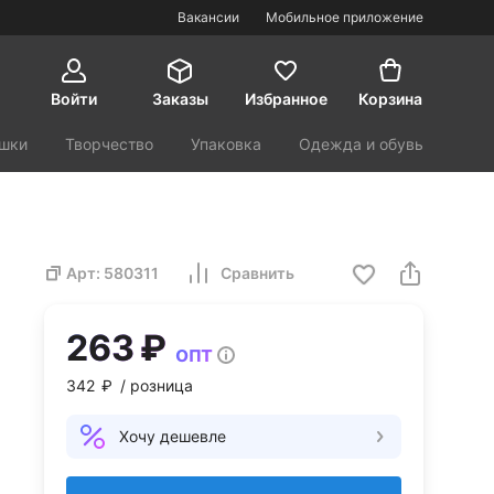
Вакансии
Мобильное приложение
Войти
Заказы
Избранное
Корзина
шки
Творчество
Упаковка
Одежда и обувь
орт и туризм
Красота и здоровье
Арт:
580311
Сравнить
263 ₽
опт
342 ₽
/ розница
Хочу дешевле