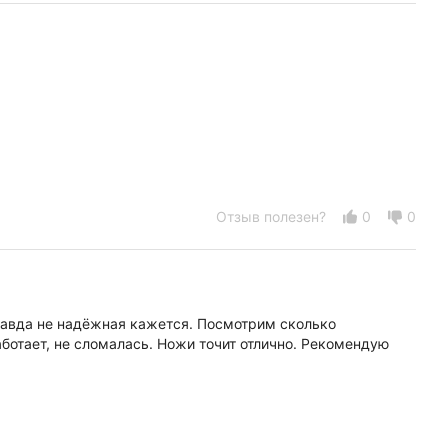
Отзыв полезен?
0
0
равда не надёжная кажется. Посмотрим сколько
прослужит. Дополняю: Прошло больше пол года. Всё работает, не сломалась. Ножи точит отлично. Рекомендую