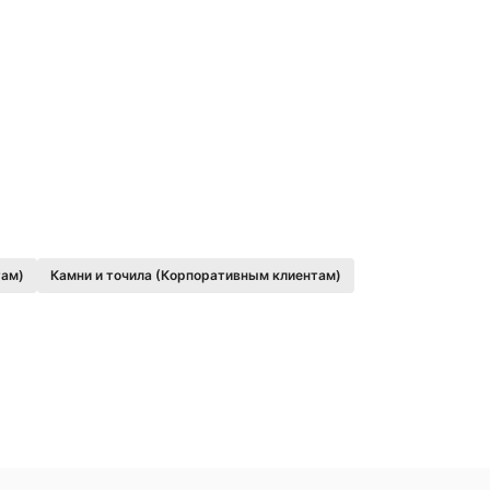
там)
Камни и точила (Корпоративным клиентам)