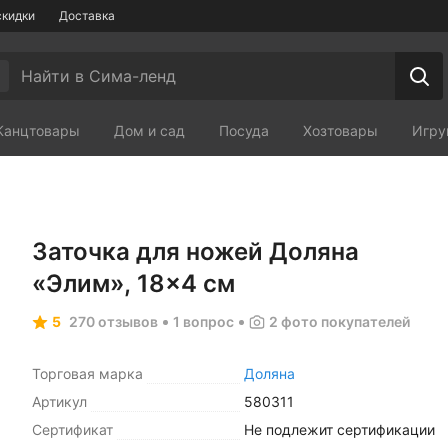
скидки
Доставка
Канцтовары
Дом и сад
Посуда
Хозтовары
Игру
Мебель
Зоотовары
Сп
Заточка для ножей Доляна
«Элим», 18×4 см
5
270 отзывов
1 вопрос
2
фото покупателей
Торговая марка
Доляна
Артикул
580311
Сертификат
Не подлежит сертификации