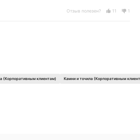
Отзыв полезен?
11
1
ла (Корпоративным клиентам)
Камни и точила (Корпоративным клиен