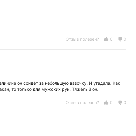
Отзыв полезен?
0
0
еличине он сойдёт за небольшую вазочку. И угадала. Как
акан, то только для мужских рук. Тяжёлый он.
Отзыв полезен?
0
0