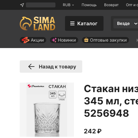
RUB
Помощь
Возврат
Опт и 
Каталог
Везде
Акции
Новинки
Оптовые закупки
Назад к товару
Стакан низ
345 мл, с
5256948
242 ₽