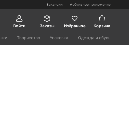
Вакансии
Мобильное приложение
Войти
Заказы
Избранное
Корзина
шки
Творчество
Упаковка
Одежда и обувь
орт и туризм
Красота и здоровье