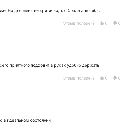
. Но для меня не критично, т.к. брала для себя.
Отзыв полезен?
0
0
сего приятного подходит в руках удобно держать.
Отзыв полезен?
0
0
ло в идеальном состоянии