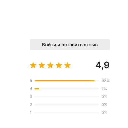
Войти и оставить отзыв
4,9
5
93
%
4
7
%
3
0
%
2
0
%
1
0
%