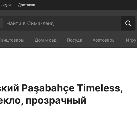
скидки
Доставка
Канцтовары
Дом и сад
Посуда
Хозтовары
Игру
Мебель
Зоотовары
Сп
кий Paşabahçe Timeless,
текло, прозрачный