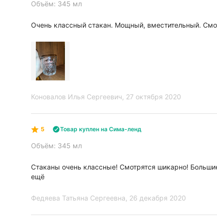
Объём: 345 мл
Очень классный стакан. Мощный, вместительный. Смот
Коновалов Илья Сергеевич
, 27 октября 2020
5
Товар куплен на Сима-ленд
Объём: 345 мл
Стаканы очень классные! Смотрятся шикарно! Большие
ещё
Федяева Татьяна Сергеевна
, 26 декабря 2020