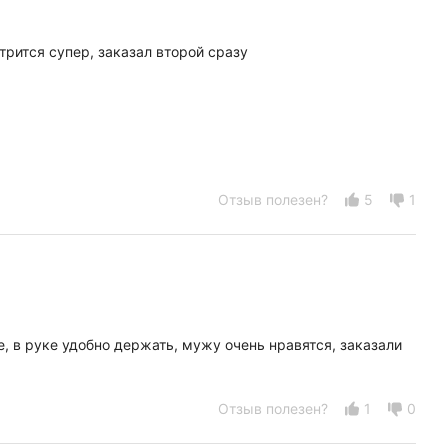
рится супер, заказал второй сразу
Отзыв полезен?
5
1
, в руке удобно держать, мужу очень нравятся, заказали
Отзыв полезен?
1
0