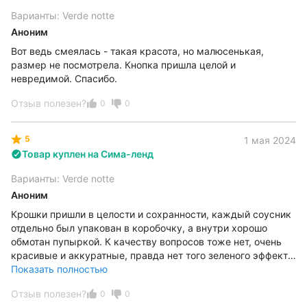
Варианты: Verde notte
Аноним
Вот ведь смеялась - такая красота, но малюсенькая,
размер не посмотрела. Кнопка пришла целой и
невредимой. Спасибо.
Отзыв полезен?
0
0
5
1 мая 2024
Товар куплен на Сима-ленд
Варианты: Verde notte
Аноним
Крошки пришли в целости и сохранности, каждый соусник
отдельно был упакован в коробочку, а внутри хорошо
обмотан пупыркой. К качеству вопросов тоже нет, очень
красивые и аккуратные, правда нет того зеленого эффекта
как на фото, но покупкой все равно довольна! Благодарю!
Показать полностью
Отзыв полезен?
0
0