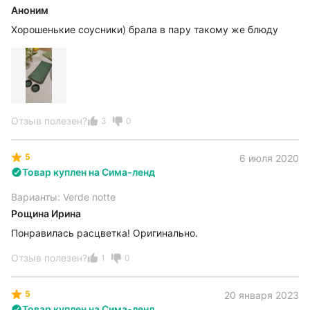
Аноним
Хорошенькие соусники) брала в пару такому же блюду
Отзыв полезен?
3
0
5
6 июля 2020
Товар куплен на Сима-ленд
Варианты: Verde notte
Рощина Ирина
Понравилась расцветка! Оригинально.
Отзыв полезен?
1
0
5
20 января 2023
Товар куплен на Сима-ленд