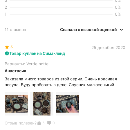
3
0
%
2
0
%
1
0
%
11 отзывов
Сначала с высокой оценкой
5
25 декабря 2020
Товар куплен на Сима-ленд
Варианты: Verde notte
Анастасия
Заказала много товаров из этой серии. Очень красивая
посуда. Буду пробовать в деле! Соусник малюсенький
Отзыв полезен?
5
0