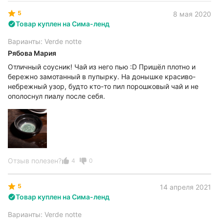
5
8 мая 2020
Товар куплен на Сима-ленд
Варианты: Verde notte
Рябова Мария
Отличный соусник! Чай из него пью :D Пришёл плотно и
бережно замотанный в пупырку. На донышке красиво-
небрежный узор, будто кто-то пил порошковый чай и не
ополоснул пиалу после себя.
Отзыв полезен?
4
0
5
14 апреля 2021
Товар куплен на Сима-ленд
Варианты: Verde notte