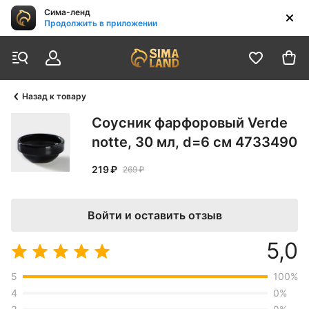
Сима-ленд
Продолжить в приложении
Назад к товару
Соусник фарфоровый Verde
notte, 30 мл, d=6 см 4733490
219 ₽
269 ₽
Войти и оставить отзыв
5,0
5
100
%
4
0
%