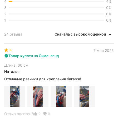
4
4
%
3
0
%
2
0
%
1
0
%
24 отзыва
Сначала с высокой оценкой
5
7 мая 2025
Товар куплен на Сима-ленд
Длина: 60 см
Наталья
Отличные резинки для крепления багажа!
Отзыв полезен?
0
0