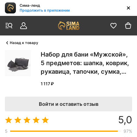
Сима-ленд
Продолжить в приложении
Назад к товару
Набор для бани «Мужской»,
5 предметов: шапка, коврик,
рукавица, тапочки, сумка,
шерсть 30%, полиэфир 70%,
1 117 ₽
тёмный, «Добропаровъ»
2822379
Войти и оставить отзыв
5,0
5
97
%