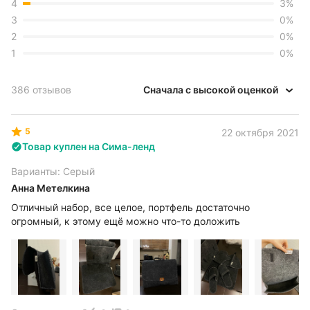
4
3
%
3
0
%
2
0
%
1
0
%
386 отзывов
Сначала с высокой оценкой
5
22 октября 2021
Товар куплен на Сима-ленд
Варианты: Серый
Анна Метелкина
Отличный набор, все целое, портфель достаточно
огромный, к этому ещё можно что-то доложить