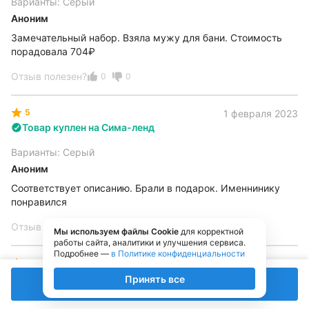
Варианты: Серый
Аноним
Замечательный набор. Взяла мужу для бани. Стоимость
порадовала 704₽
Отзыв полезен?
0
0
5
1 февраля 2023
Товар куплен на Сима-ленд
Варианты: Серый
Аноним
Соответствует описанию. Брали в подарок. Именнинику
понравился
Отзыв полезен?
0
0
Мы используем файлы Cookie
для корректной
работы сайта, аналитики и улучшения сервиса.
Подробнее —
в Политике конфиденциальности
5
29 марта 2023
Товар куплен на Сима-ленд
Принять все
В корзине
0
Добавить в корзину
Перейти
Варианты: Серый