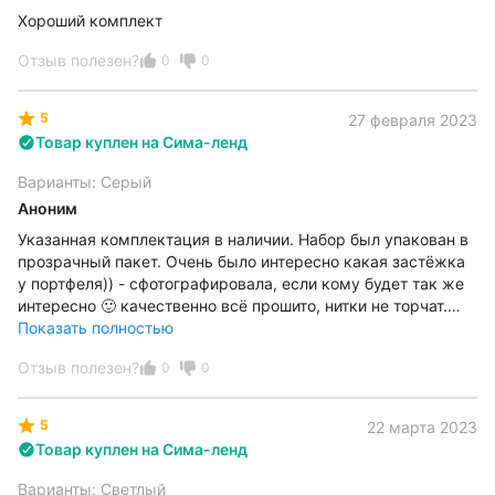
Хороший комплект
Отзыв полезен?
0
0
5
27 февраля 2023
Товар куплен на Сима-ленд
Варианты: Серый
Аноним
Указанная комплектация в наличии. Набор был упакован в
прозрачный пакет. Очень было интересно какая застёжка
у портфеля)) - сфотографировала, если кому будет так же
интересно 🙂 качественно всё прошито, нитки не торчат.
Классный набор! Спасибо продавцу ❤️
Показать полностью
Отзыв полезен?
0
0
5
22 марта 2023
Товар куплен на Сима-ленд
Варианты: Светлый