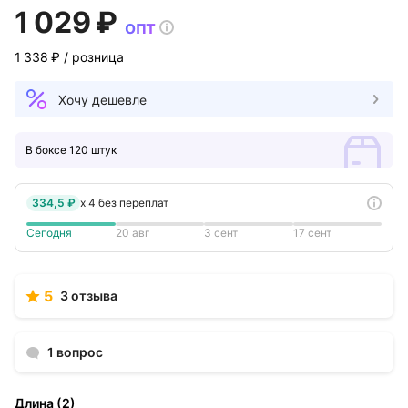
1 029 ₽
опт
1 338 ₽
/ розница
Хочу дешевле
В боксе 120 штук
334,5 ₽
x
4
без переплат
Сегодня
20 авг
3 сент
17 сент
5
3 отзыва
1 вопрос
Длина
(
2
)