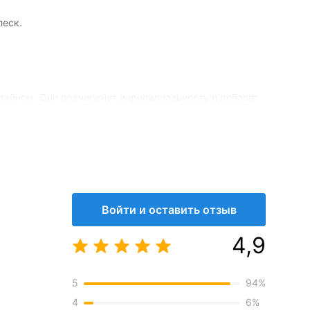
леск.
зайном. Они подчеркнут индивидуальность и добавят
Войти и оставить отзыв
4,9
5
94
%
4
6
%