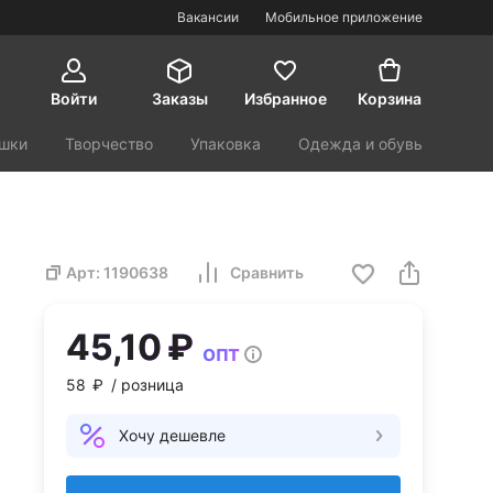
Вакансии
Мобильное приложение
Войти
Заказы
Избранное
Корзина
шки
Творчество
Упаковка
Одежда и обувь
орт и туризм
Красота и здоровье
Арт:
1190638
Сравнить
45,10 ₽
опт
58 ₽
/ розница
Хочу дешевле