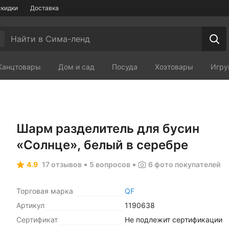
скидки
Доставка
Канцтовары
Дом и сад
Посуда
Хозтовары
Игру
Мебель
Зоотовары
Сп
Шарм разделитель для бусин
«Солнце», белый в серебре
4.9
17 отзывов
5 вопросов
6
фото покупателей
Торговая марка
QF
Артикул
1190638
Сертификат
Не подлежит сертификации