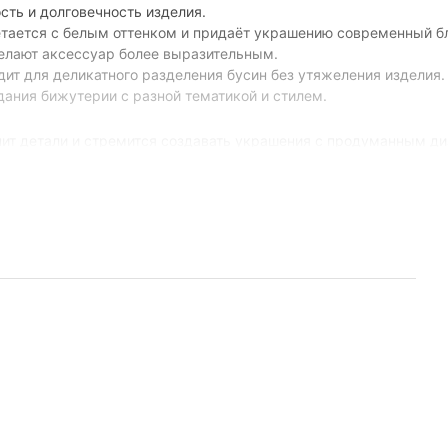
сть и долговечность изделия.
тается с белым оттенком и придаёт украшению современный б
елают аксессуар более выразительным.
дит для деликатного разделения бусин без утяжеления изделия.
дания бижутерии с разной тематикой и стилем.
нит детали и стремится создавать украшения с продуманным ди