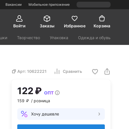
Вакансии
Мобильное приложение
Войти
Заказы
Избранное
Корзина
шки
Творчество
Упаковка
Одежда и обувь
орт и туризм
Красота и здоровье
Арт:
10622221
Сравнить
122 ₽
опт
159 ₽
/ розница
Хочу дешевле