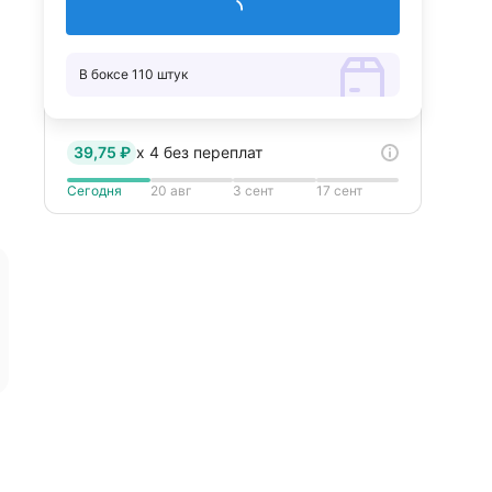
Добавить в корзину
В боксе 110 штук
39,75 ₽
x
4
без переплат
Сегодня
20 авг
3 сент
17 сент