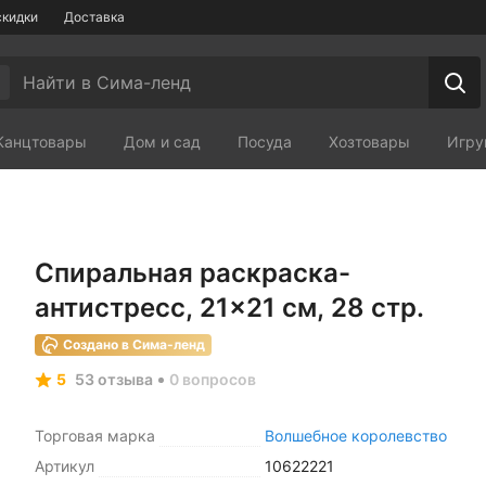
скидки
Доставка
Канцтовары
Дом и сад
Посуда
Хозтовары
Игру
Мебель
Зоотовары
Сп
Спиральная раскраска-
антистресс, 21×21 см, 28 стр.
Создано в Сима-ленд
5
53 отзыва
0 вопросов
Торговая марка
Волшебное королевство
Артикул
10622221