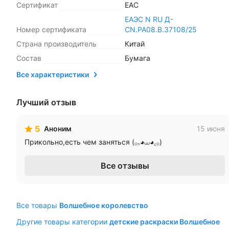
Сертификат
ЕАС
ЕАЭС N RU Д-
Номер сертификата
CN.РА08.В.37108/25
Страна производитель
Китай
Состав
Бумага
Все характеристики
Лучший отзыв
5
Аноним
15 июня
Прикольно,есть чем заняться (𓂂꜆◕⩊◕꜀𓂂)
Все отзывы
Все товары
Волшебное королевство
Другие товары категории
детские раскраски Волшебное