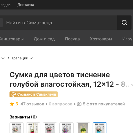
скидки
Доставка
Канцтовары
Дом и сад
Посуда
Хозтовары
Игру
Мебель
Зоотовары
Сп
Трапеции
Сумка для цветов тиснение
голубой влагостойкая, 12×12 - 8×
- 12.5 см
Создано в Сима-ленд
5
47 отзывов
0 вопросов
5
фото покупателей
Варианты
(
6
)