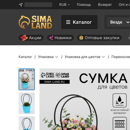
RUB
Помощь
Возврат
Опт и 
Каталог
Везде
Акции
Новинки
Оптовые закупки
Каталог
Упаковка
Упаковка для цветов
Переноски