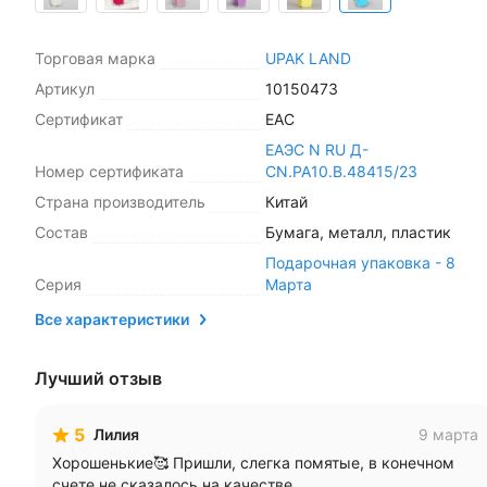
Торговая марка
UPAK LAND
Артикул
10150473
Сертификат
ЕАС
ЕАЭС N RU Д-
Номер сертификата
CN.РА10.В.48415/23
Страна производитель
Китай
Состав
Бумага, металл, пластик
Подарочная упаковка - 8
Серия
Марта
Все характеристики
Лучший отзыв
5
Лилия
9 марта
Хорошенькие🥰 Пришли, слегка помятые, в конечном
счете не сказалось на качестве.