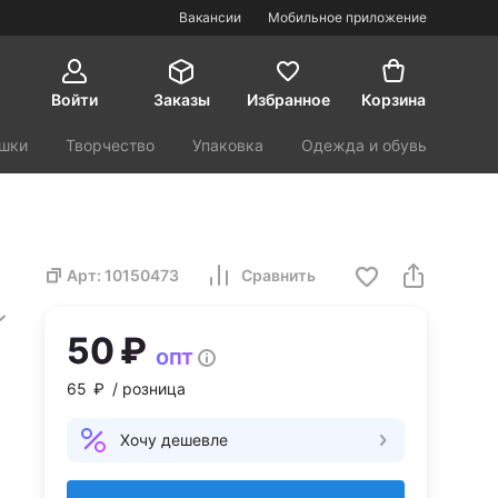
Вакансии
Мобильное приложение
Войти
Заказы
Избранное
Корзина
шки
Творчество
Упаковка
Одежда и обувь
орт и туризм
Красота и здоровье
Арт:
10150473
Сравнить
8
50 ₽
опт
65 ₽
/ розница
Хочу дешевле