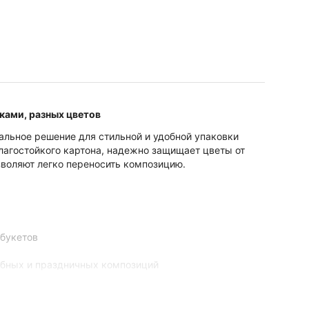
чками, разных цветов
альное решение для стильной и удобной упаковки
влагостойкого картона, надежно защищает цветы от
зволяют легко переносить композицию.
 букетов
ебных и праздничных композиций
стильно и останутся в безопасности при